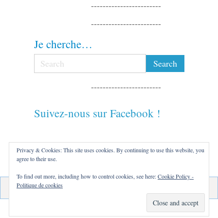
------------------------
------------------------
Je cherche…
------------------------
Suivez-nous sur Facebook !
------------------------
Privacy & Cookies: This site uses cookies. By continuing to use this website, you
agree to their use.
------------------------
To find out more, including how to control cookies, see here:
Cookie Policy -
Politique de cookies
Français
Nederlands
Deutsch