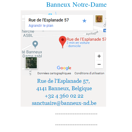
Banneux Notre-Dame
------------------------
------------------------