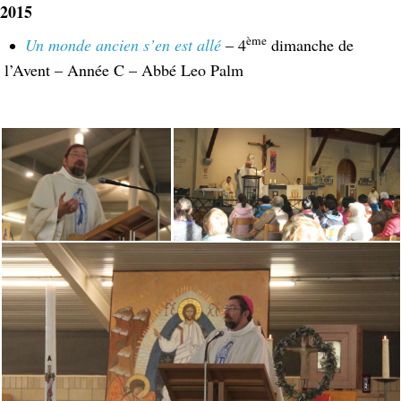
2015
ème
Un monde ancien s’en est allé
– 4
dimanche de
l’Avent – Année C – Abbé Leo Palm