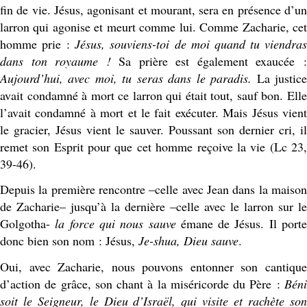
fin de vie. Jésus, agonisant et mourant, sera en présence d’un
larron qui agonise et meurt comme lui. Comme Zacharie, cet
homme prie :
Jésus, souviens-toi de moi quand tu viendra
dans ton royaume !
Sa prière est également exaucée 
Aujourd’hui, avec moi, tu seras dans le paradis.
La justic
avait condamné à mort ce larron qui était tout, sauf bon. Elle
l’avait condamné à mort et le fait exécuter. Mais Jésus vient
le gracier, Jésus vient le sauver. Poussant son dernier cri, il
remet son Esprit pour que cet homme reçoive la vie (Lc 23,
39-46).
Depuis la première rencontre –celle avec Jean dans la maison
de Zacharie– jusqu’à la dernière –celle avec le larron sur le
Golgotha-
la force qui nous sauve
émane de Jésus. Il port
donc bien son nom : Jésus,
Je-shua, Dieu sauve
.
Oui, avec Zacharie, nous pouvons entonner son cantique
d’action de grâce, son chant à la miséricorde du Père :
Béni
soit le Seigneur, le Dieu d’Israël, qui visite et rachète son