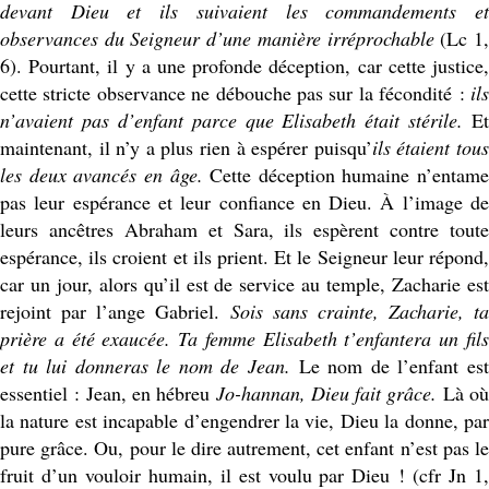
devant Dieu et ils suivaient les commandements et
observances du Seigneur d’une manière irréprochable
(Lc 1
6). Pourtant, il y a une profonde déception, car cette justice,
cette stricte observance ne débouche pas sur la fécondité :
ils
n’avaient pas d’enfant parce que Elisabeth était stérile.
Et
maintenant, il n’y a plus rien à espérer puisqu’
ils étaient tou
les deux avancés en âge.
Cette déception humaine n’entame
pas leur espérance et leur confiance en Dieu. À l’image de
leurs ancêtres Abraham et Sara, ils espèrent contre toute
espérance, ils croient et ils prient. Et le Seigneur leur répond,
car un jour, alors qu’il est de service au temple, Zacharie est
rejoint par l’ange Gabriel.
Sois sans crainte, Zacharie, ta
prière a été exaucée. Ta femme Elisabeth t’enfantera un fils
et tu lui donneras le nom de Jean.
Le nom de l’enfant es
essentiel : Jean, en hébreu
Jo-hannan, Dieu fait grâce.
Là o
la nature est incapable d’engendrer la vie, Dieu la donne, par
pure grâce. Ou, pour le dire autrement, cet enfant n’est pas le
fruit d’un vouloir humain, il est voulu par Dieu ! (cfr Jn 1,