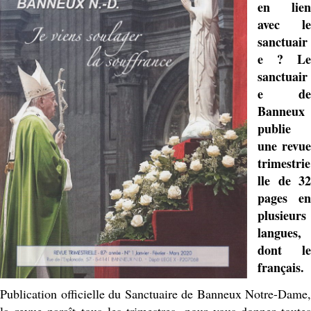
en lien
avec le
sanctuair
e ? Le
sanctuair
e de
Banneux
publie
une revue
trimestrie
lle de 32
pages en
plusieurs
langues,
dont le
français.
Publication officielle du Sanctuaire de Banneux Notre-Dame,
la revue paraît tous les trimestres, pour vous donner toutes