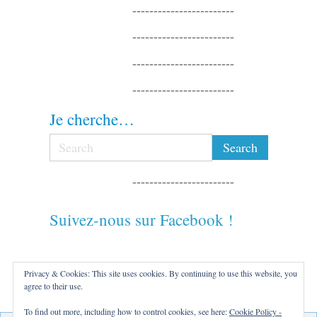
------------------------
------------------------
------------------------
------------------------
Je cherche…
------------------------
Suivez-nous sur Facebook !
------------------------
Privacy & Cookies: This site uses cookies. By continuing to use this website, you
agree to their use.
------------------------
To find out more, including how to control cookies, see here:
Cookie Policy -