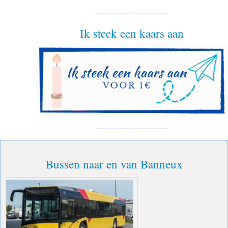
------------------------
Ik steek een kaars aan
------------------------
Bussen naar en van Banneux