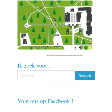
------------------------
Ik zoek voor…
------------------------
Volg ons op Facebook !