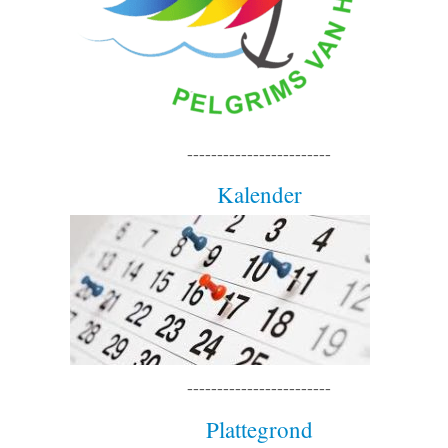
------------------------
Kalender
------------------------
Plattegrond