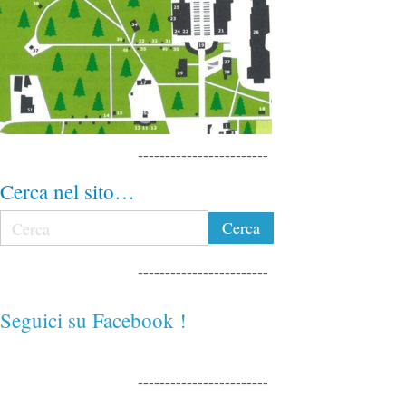
------------------------
Cerca nel sito…
------------------------
Seguici su Facebook !
------------------------