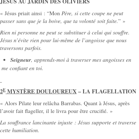
JÉSUS AU JARDIN DES OLIVIERS
« Jésus priait ainsi : “Mon
Père,
si
cette
coupe
ne
peut
passer
sans
que
je
la
boive,
que
ta
volonté
soit
faite.
” »
Rien ni
personne ne
peut
se substituer à celui qui souffre.
Jésus n’évite rien
pour
lui-même de
l’angoisse que
nous
traversons
parfois.
Seigneur
,
apprends-moi à
traverser
mes
angoisses en
me
confiant
en
toi.
E
2
MYSTÈRE DOULOUREUX
– LA FLAGELLATION
« Alors Pilate leur relâcha Barrabas. Quant à Jésus, après
l’avoir fait flageller, il le livra pour être crucifié. »
La souffrance lancinante injuste : Jésus supporte et traverse
cette humiliation.