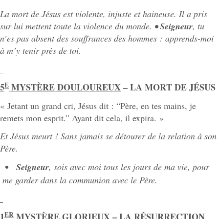
La mort de Jésus est violente, injuste et haineuse. Il a pris
sur lui mettent toute la violence du monde.
•
Seigneur
, tu
n’es pas absent des souffrances des hommes : apprends-moi
à m’y tenir près de toi.
E
5
MYSTÈRE DOULOUREUX
– LA MORT DE JÉSUS
« Jetant un grand cri, Jésus dit : “Père, en tes mains, je
remets mon esprit.” Ayant dit cela, il expira. »
Et
Jésus
meurt
!
Sans
jamais
se
détourer
de
la
relation
à
son
Père.
Seigneur
,
sois
avec
moi
tous
les
jours de ma vie, pour
me garder dans la communion avec le Père.
ER
1
MYSTÈRE GLORIEUX
– LA RÉSURRECTION