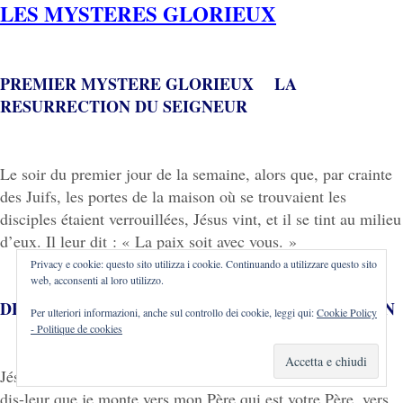
LES MYSTERES GLORIEUX
PREMIER MYSTERE GLORIEUX LA
RESURRECTION DU SEIGNEUR
Le soir du premier jour de la semaine, alors que, par crainte
des Juifs, les portes de la maison où se trouvaient les
disciples étaient verrouillées, Jésus vint, et il se tint au milieu
d’eux. Il leur dit : « La paix soit avec vous. »
Privacy e cookie: questo sito utilizza i cookie. Continuando a utilizzare questo sito
web, acconsenti al loro utilizzo.
DEUXIEME MYSTERE GLORIEUX L’ASCENSION
Per ulteriori informazioni, anche sul controllo dei cookie, leggi qui:
Cookie Policy
- Politique de cookies
Jésus dit à Marie de Magdala : « Va trouver mes frères et
dis-leur que je monte vers mon Père qui est votre Père, vers