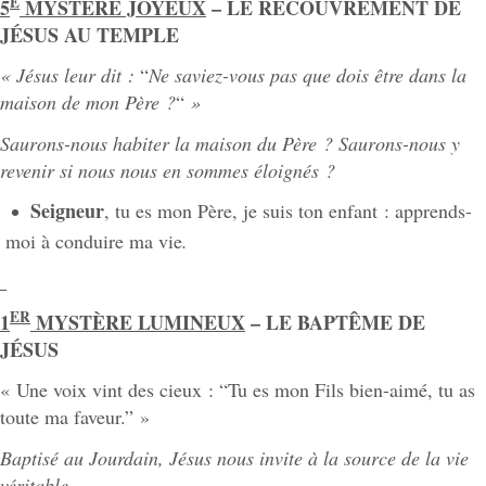
E
5
MYSTÈRE JOYEUX
– LE RECOUVREMENT DE
JÉSUS AU TEMPLE
« Jésus leur dit :
“
Ne saviez-vous pas que dois être dans la
maison de mon Père ?
“
»
Saurons-nous habiter la maison du Père ? Saurons-nous y
revenir si nous nous en sommes éloignés ?
Seigneur
, tu es mon Père, je suis ton enfant : apprends-
moi à conduire ma vie
.
ER
1
MYSTÈRE LUMINEUX
– LE BAPTÊME DE
JÉSUS
« Une voix vint des cieux : “Tu es mon Fils bien-aimé, tu as
toute ma faveur.” »
Baptisé
au
Jourdain,
Jésus
nous
invite
à
la
source
de
la
vie
véritable.