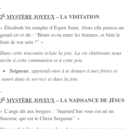
E
2
MYSTÈRE JOYEUX
– LA VISITATION
« Élisabeth fut remplie d’Esprit Saint. Alors elle poussa un
grand cri et dit : “Bénie es-tu entre les femmes, et béni le
fruit de ton sein !” »
Dans
cette
rencontre éclate la
joie.
La
vie
chrétienne
nous
invite
à
cette
communion
et
à
cette
joie.
Seigneur
, apprends-moi à te donner à mes frères et
sœurs dans le service et dans la joie.
E
3
MYSTÈRE JOYEUX
– LA NAISSANCE DE JÉSUS
« L’ange dit aux bergers : “Aujourd’hui vous est né un
Sauveur, qui est le Christ Seigneur.” »
Dieu se fait l’un de nous, il se donne à nous pour que nous