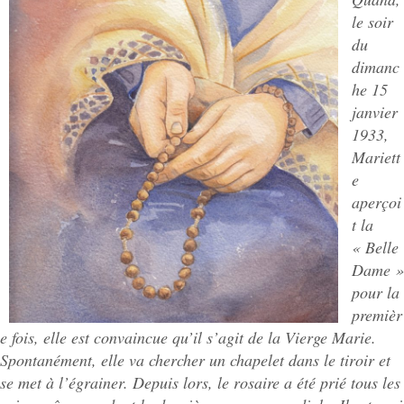
le soir
du
dimanc
he 15
janvier
1933,
Mariett
e
aperçoi
t la
« Belle
Dame »
pour la
premièr
e fois, elle est convaincue qu’il s’agit de la Vierge Marie.
Spontanément, elle va chercher un chapelet dans le tiroir et
se met à l’égrainer. Depuis lors, le rosaire a été prié tous les