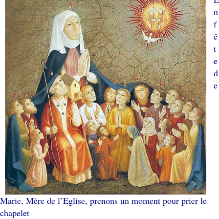
n
f
ê
t
e
d
e
Marie, Mère de l’Eglise, prenons un moment pour prier le
chapelet