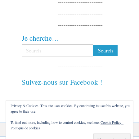
------------------------
------------------------
------------------------
Je cherche…
------------------------
Suivez-nous sur Facebook !
------------------------
Privacy & Cookies: This site uses cookies. By continuing to use this website, you
agree to their use.
------------------------
To find out more, including how to control cookies, see here:
Cookie Policy -
Politique de cookies