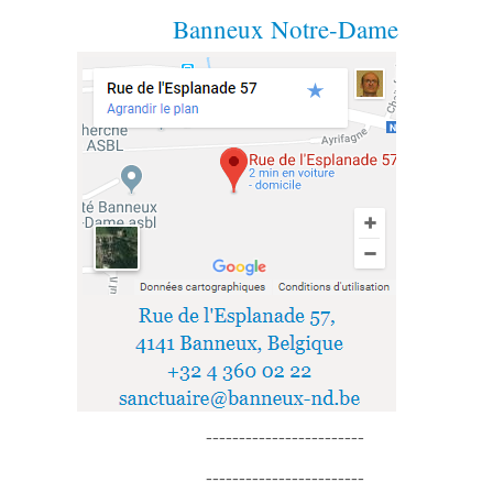
Banneux Notre-Dame
------------------------
------------------------