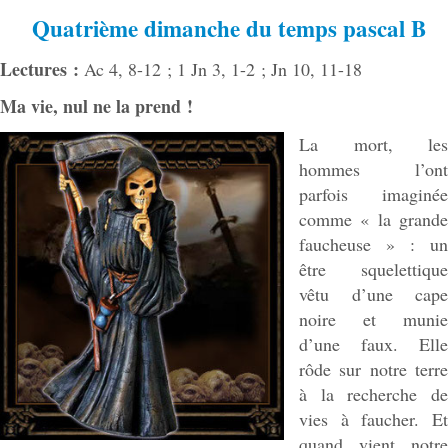
Quatrième dimanche du temps pascal B
Lectures :
Ac 4, 8-12 ; 1 Jn 3, 1-2 ; Jn 10, 11-18
Ma vie, nul ne la prend !
La mort, les
hommes l’ont
parfois imaginée
comme « la grande
faucheuse » : un
être squelettique
vêtu d’une cape
noire et munie
d’une faux. Elle
rôde sur notre terre
à la recherche de
vies à faucher. Et
quand vient notre