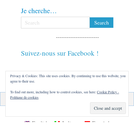
Je cherche…
------------------------
Suivez-nous sur Facebook !
------------------------
Privacy & Cookies: This site uses cookies. By continuing to use this website, you
agree to their use.
------------------------
To find out more, including how to control cookies, see here:
Cookie Policy -
Politique de cookies
Français
Nederlands
Deutsch
English
Italiano
Español