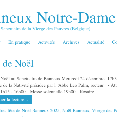
neux Notre-Dame
Sanctuaire de la Vierge des Pauvres (Belgique)
r
En pratique
Activités
Archives
Actualité
Co
 de Noël
e Noël au Sanctuaire de Banneux Mercredi 24 décembre 1
le de la Nativité présidée par l ‘Abbé Leo Palm, recteur - A
11h15 - 16h00 Messe solennelle 19h00 Rosaire
er la lecture...
ires fête de Noël Banneux 2025
,
Noël Banneux
,
Vierge des P