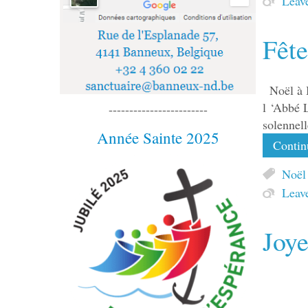
Leav
Fête
Noël à
l ‘Abbé 
------------------------
solennel
Année Sainte 2025
Continu
Noël
Leav
Joy