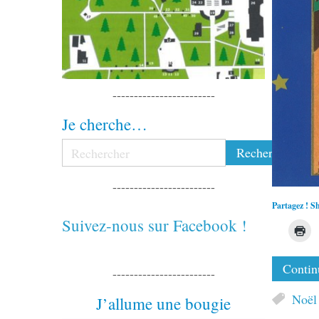
------------------------
Je cherche…
------------------------
Partagez ! Sh
Suivez-nous sur Facebook !
Continu
------------------------
Noël
J’allume une bougie