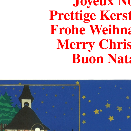
Prettige Kers
Frohe Weihn
Merry Chri
Buon Nat