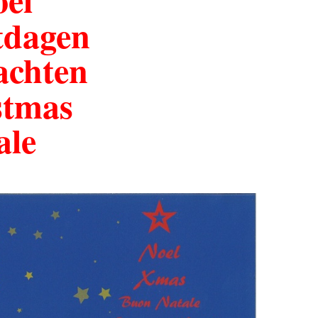
tdagen
achten
stmas
ale