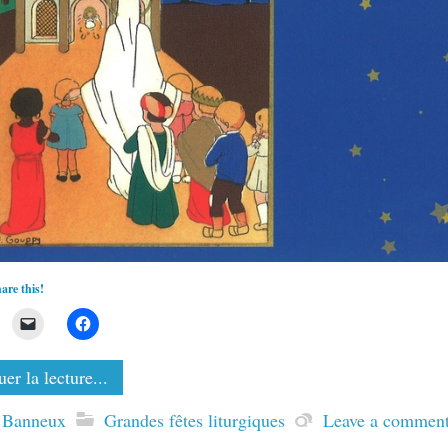
are this!
er la lecture...
 Banneux
Grandes fêtes liturgiques
Leave a commen