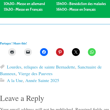
Partagez ! Share this!
Lourdes
,
reliques de sainte Bernadette
,
Sanctuaire de
Banneux
,
Vierge des Pauvres
A la Une
,
Année Sainte 2025
Leave a Reply
Your email address will not be published.
Required fields are