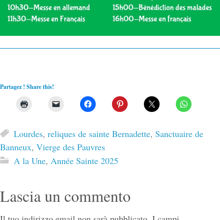
Partagez ! Share this!
Lourdes
,
reliques de sainte Bernadette
,
Sanctuaire de
Banneux
,
Vierge des Pauvres
A la Une
,
Année Sainte 2025
Lascia un commento
Il tuo indirizzo email non sarà pubblicato.
I campi