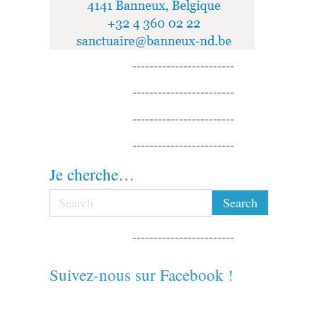
------------------------
------------------------
------------------------
------------------------
Je cherche…
------------------------
Suivez-nous sur Facebook !