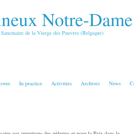
neux Notre-Dame
Sanctuaire de la Vierge des Pauvres (Belgique)
cover
In practice
Activities
Archives
News
C
aire aux intentions des pèlerins et pour la Paix dans le