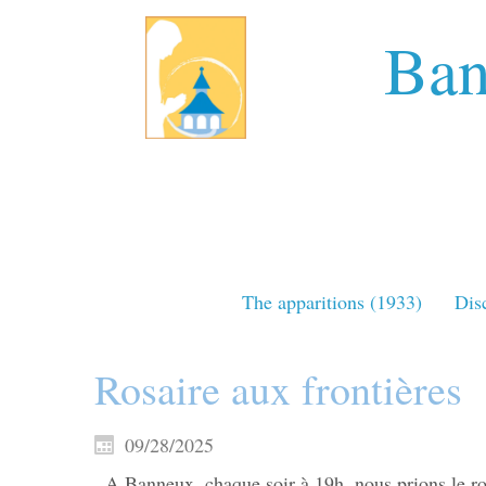
Ban
The apparitions (1933)
Dis
Rosaire aux frontières
09/28/2025
A Banneux, chaque soir à 19h, nous prions le ros