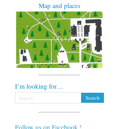
Map and places
------------------------
I’m looking for…
------------------------
Follow us on Facebook !