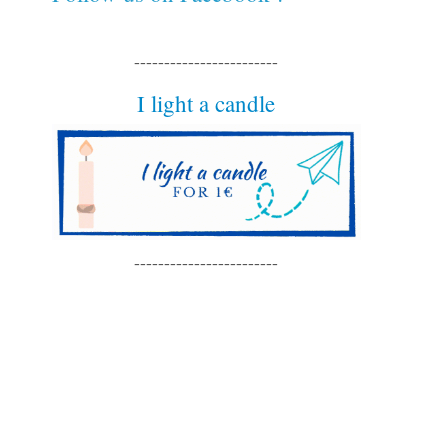
------------------------
I light a candle
------------------------