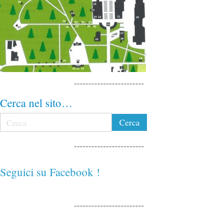
------------------------
Cerca nel sito…
------------------------
Seguici su Facebook !
------------------------