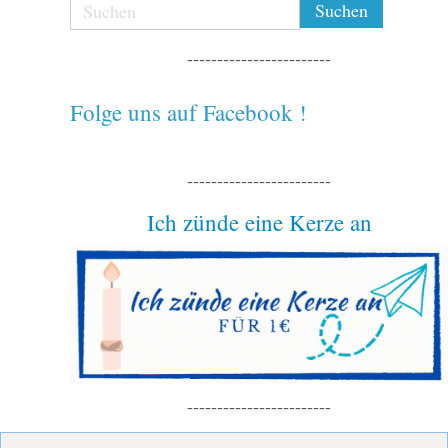
------------------------
Folge uns auf Facebook !
------------------------
Ich zünde eine Kerze an
------------------------