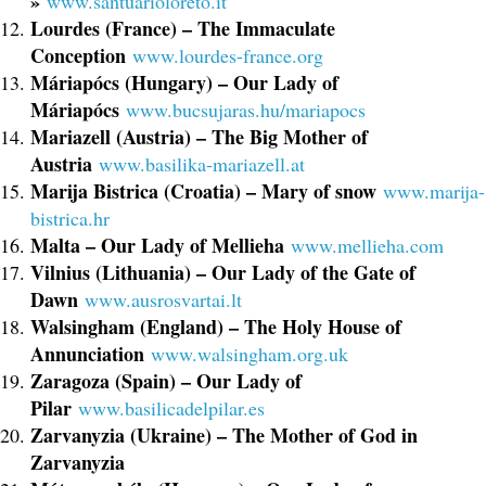
»
www.santuarioloreto.it
Lourdes (France) – The Immaculate
Conception
www.lourdes-france.org
Máriapócs (Hungary) – Our Lady of
Máriapócs
www.bucsujaras.hu/mariapocs
Mariazell (Austria) – The Big Mother of
Austria
www.basilika-mariazell.at
Marija Bistrica (Croatia) – Mary of snow
www.marija-
bistrica.hr
Malta – Our Lady of Mellieha
www.mellieha.com
Vilnius (Lithuania) – Our Lady of the Gate of
Dawn
www.ausrosvartai.lt
Walsingham (England) – The Holy House of
Annunciation
www.walsingham.org.uk
Zaragoza (Spain) – Our Lady of
Pilar
www.basilicadelpilar.es
Zarvanyzia (Ukraine) – The Mother of God in
Zarvanyzia