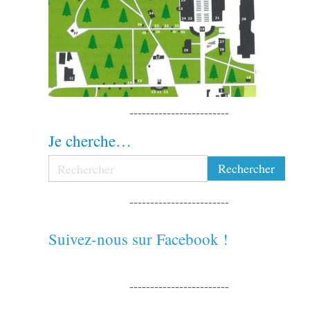
------------------------
Je cherche…
------------------------
Suivez-nous sur Facebook !
------------------------