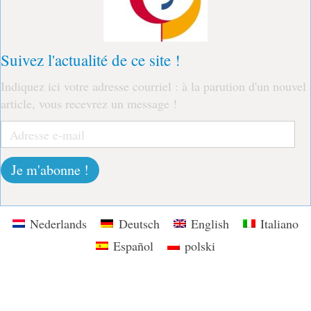
Suivez l'actualité de ce site !
Indiquez ici votre adresse courriel : à la parution d'un nouvel
article, vous recevrez un message !
Adresse
e-
mail
Je m'abonne !
Nederlands
Deutsch
English
Italiano
Español
polski