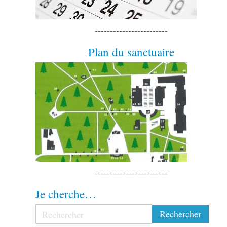
------------------------
Plan du sanctuaire
------------------------
Je cherche…