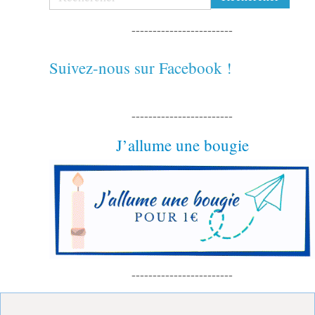
------------------------
Suivez-nous sur Facebook !
------------------------
J’allume une bougie
------------------------