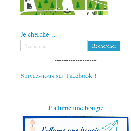
------------------------
Je cherche…
------------------------
Suivez-nous sur Facebook !
------------------------
J’allume une bougie