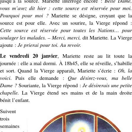
jusqu’à la source. Mariette interroge encore :
Belle Dame,
vous m’avez dit hier : cette source est réservée pour moi.
Pourquoi pour moi ?
Mariette se désigne, croyant que la
source est pour elle. Avec un sourire, la Vierge répond :
Cette source est réservée pour toutes les Nations… pour
soulager les malades. – Merci, merci,
dit Mariette
.
La Vierge
ajoute :
Je prierai pour toi. Au revoir.
Le vendredi 20 janvier
, Mariette reste au lit toute la
journée : elle a mal dormi. À 18h45, elle se réveille, s’habille
et sort. Quand la Vierge apparaît, Mariette s’écrie :
Oh, la
voici
. Puis elle demande :
Que désirez-vous, ma belle
Dame ?
Souriante, la Vierge répond :
Je désirerais une petite
chapelle.
La Vierge étend ses mains et de la main droite
bénit l’enfant.
Suivent
trois
semaines