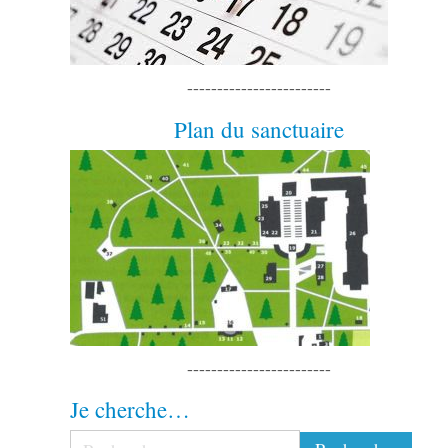
------------------------
Plan du sanctuaire
------------------------
Je cherche…