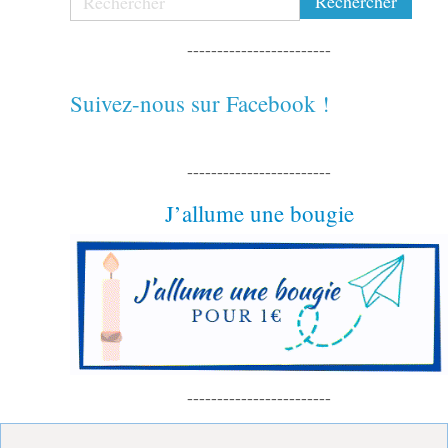
------------------------
Suivez-nous sur Facebook !
------------------------
J’allume une bougie
------------------------