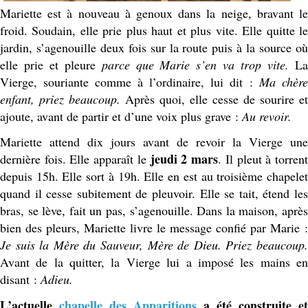
Mariette est à nouveau à genoux dans la neige, bravant le
froid. Soudain, elle prie plus haut et plus vite. Elle quitte le
jardin, s’agenouille deux fois sur la route puis à la source où
elle prie et pleure
parce que Marie s’en va trop vite.
L
Vierge, souriante comme à l’ordinaire, lui dit :
Ma chère
enfant, priez beaucoup.
Après quoi, elle cesse de sourire et
ajoute, avant de partir et d’une voix plus grave :
Au revoir.
Mariette attend dix jours avant de revoir la Vierge une
jeudi 2 mars
dernière fois. Elle apparaît le
. Il pleut à torren
depuis 15h. Elle sort à 19h. Elle en est au troisième chapelet
quand il cesse subitement de pleuvoir. Elle se tait, étend les
bras, se lève, fait un pas, s’agenouille. Dans la maison, après
bien des pleurs, Mariette livre le message confié par Marie :
Je suis la Mère du Sauveur, Mère de Dieu. Priez beaucoup.
Avant de la quitter, la Vierge lui a imposé les mains en
disant :
Adieu.
L’actuelle
chapelle des Apparitions
a été construite et