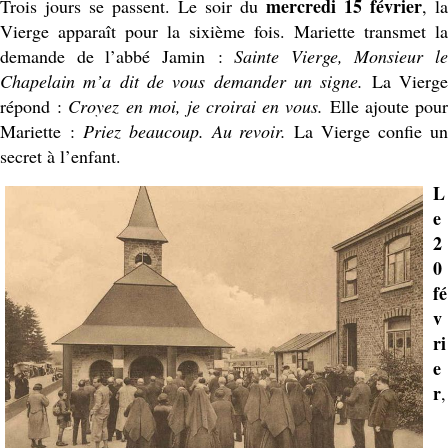
mercredi 15 février
Trois jours se passent. Le soir du
, la
Vierge apparaît pour la sixième fois. Mariette transmet la
demande de l’abbé Jamin :
Sainte Vierge, Monsieur le
Chapelain m’a dit de vous demander un signe.
La Vierg
répond :
Croyez en moi, je croirai en vous.
Elle ajoute pou
Mariette :
Priez beaucoup. Au revoir.
La Vierge confie u
secret à l’enfant.
L
e
2
0
fé
v
ri
e
r
,