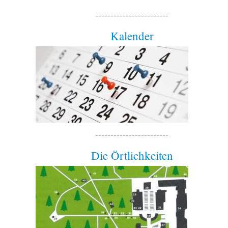
------------------------
Kalender
------------------------
Die Örtlichkeiten