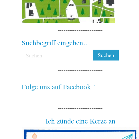
------------------------
Suchbegriff eingeben…
------------------------
Folge uns auf Facebook !
------------------------
Ich zünde eine Kerze an