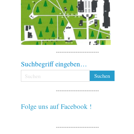
------------------------
Suchbegriff eingeben…
------------------------
Folge uns auf Facebook !
------------------------