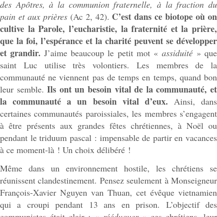
des Apôtres, à la communion fraternelle, à la fraction du
C’est dans ce biotope où o
pain et aux prières
(Ac 2, 42).
cultive la Parole, l’eucharistie, la fraternité et la prière,
que la foi, l’espérance et la charité peuvent se développer
et grandir.
J’aime beaucoup le petit mot «
assiduité
» qu
saint Luc utilise très volontiers. Les membres de la
communauté ne viennent pas de temps en temps, quand bon
Ils ont un besoin vital de la communauté, e
leur semble.
la communauté a un besoin vital d’eux.
Ainsi, dans
certaines communautés paroissiales, les membres s’engagent
à être présents aux grandes fêtes chrétiennes, à Noël ou
pendant le triduum pascal : impensable de partir en vacances
à ce moment-là ! Un choix délibéré !
Même dans un environnement hostile, les chrétiens se
réunissent clandestinement. Pensez seulement à Monseigneur
François-Xavier Nguyen van Thuan, cet évêque vietnamien
qui a croupi pendant 13 ans en prison. L’objectif des
communistes était clair : «
rééduquer
» ces chrétiens, leu