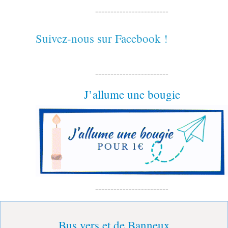
------------------------
Suivez-nous sur Facebook !
------------------------
J’allume une bougie
------------------------
Bus vers et de Banneux