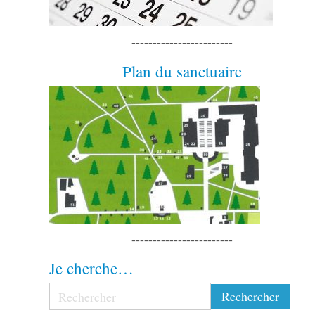
------------------------
Plan du sanctuaire
------------------------
Je cherche…