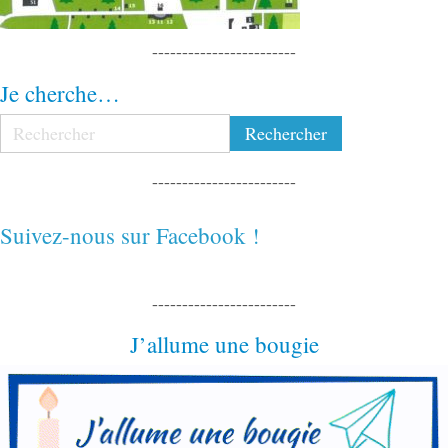
------------------------
Je cherche…
------------------------
Suivez-nous sur Facebook !
------------------------
J’allume une bougie