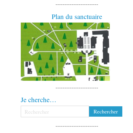
------------------------
Plan du sanctuaire
------------------------
Je cherche…
------------------------