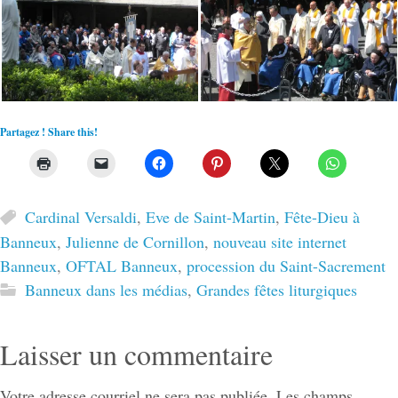
Partagez ! Share this!
Cardinal Versaldi
,
Eve de Saint-Martin
,
Fête-Dieu à
Banneux
,
Julienne de Cornillon
,
nouveau site internet
Banneux
,
OFTAL Banneux
,
procession du Saint-Sacrement
Banneux dans les médias
,
Grandes fêtes liturgiques
Laisser un commentaire
Votre adresse courriel ne sera pas publiée.
Les champs