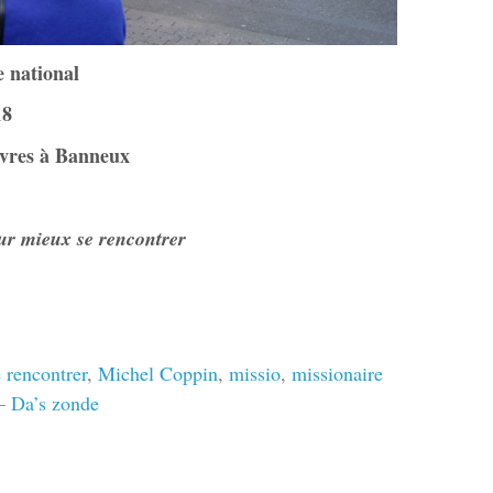
 national
18
uvres à Banneux
ur mieux se rencontrer
 rencontrer
,
Michel Coppin
,
missio
,
missionaire
– Da’s zonde