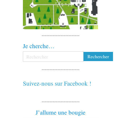
------------------------
Je cherche…
------------------------
Suivez-nous sur Facebook !
------------------------
J’allume une bougie