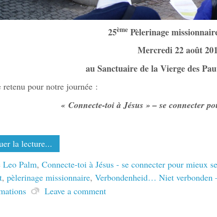
ème
25
Pèlerinage missionnaire
Mercredi 22 août 20
au Sanctuaire de la Vierge des Pa
 retenu pour notre journée :
« Connecte-toi à Jésus »
– se connecter po
er la lecture...
 Leo Palm
,
Connecte-toi à Jésus - se connecter pour mieux se
t
,
pèlerinage missionnaire
,
Verbondenheid… Niet verbonden 
rmations
Leave a comment