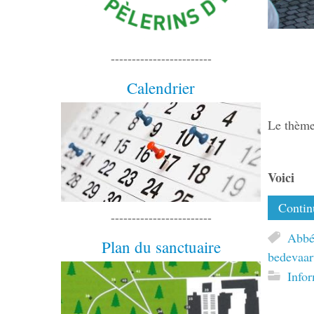
------------------------
Calendrier
Le thème
Voici
Continu
------------------------
Abbé
Plan du sanctuaire
bedevaar
Info