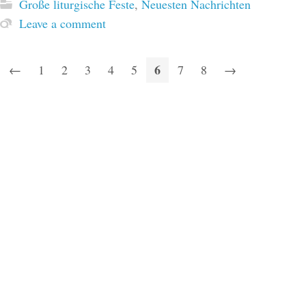
Große liturgische Feste
,
Neuesten Nachrichten
Leave a comment
6
←
1
2
3
4
5
7
8
→