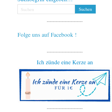
------------------------
Folge uns auf Facebook !
------------------------
Ich zünde eine Kerze an
------------------------