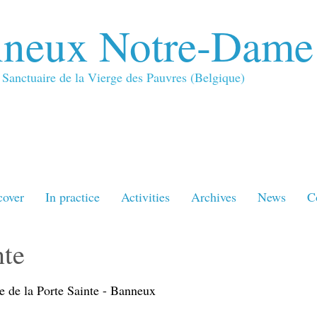
neux Notre-Dame
Sanctuaire de la Vierge des Pauvres (Belgique)
cover
In practice
Activities
Archives
News
C
nte