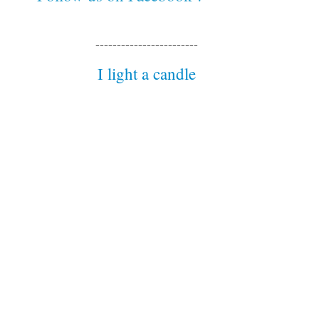
------------------------
I light a candle