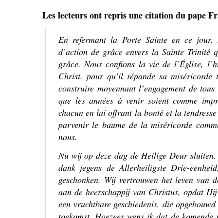
Les lecteurs ont repris une citation du pape F
En refermant la Porte Sainte en ce jour,
d’action de grâce envers la Sainte Trinité 
grâce. Nous confions la vie de l’Église, l’
Christ, pour qu’il répande sa miséricorde 
construire moyennant l’engagement de tous 
que les années à venir soient comme impr
chacun en lui offrant la bonté et la tendresse
parvenir le baume de la miséricorde comm
nous.
Nu wij op deze dag de Heilige Deur sluiten,
dank jegens de Allerheiligste Drie-eenheid
geschonken. Wij vertrouwen het leven van 
aan de heerschappij van Christus, opdat Hij
een vruchtbare geschiedenis, die opgebouwd 
toekomst. Hoezeer wens ik dat de komende j