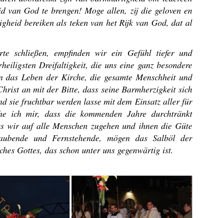
d van God te brengen! Moge allen, zij die geloven en
tigheid bereiken als teken van het Rijk van God, dat al
te schließen, empfinden wir ein Gefühl tiefer und
heiligsten Dreifaltigkeit, die uns eine ganz besondere
en das Leben der Kirche, die gesamte Menschheit und
rist an mit der Bitte, dass seine Barmherzigkeit sich
d sie fruchtbar werden lasse mit dem Einsatz aller für
che ich mir, dass die kommenden Jahre durchtränkt
s wir auf alle Menschen zugehen und ihnen die Güte
Glaubende und Fernstehende, mögen das Salböl der
ches Gottes, das schon unter uns gegenwärtig ist.