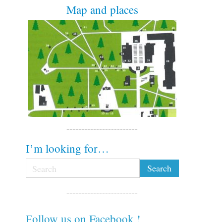
Map and places
------------------------
I’m looking for…
------------------------
Follow us on Facebook !