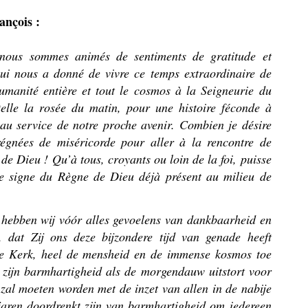
rançois :
 nous sommes animés de sentiments de gratitude et
qui nous a donné de vivre ce temps extraordinaire de
humanité entière et tout le cosmos à la Seigneurie du
telle la rosée du matin, pour une histoire féconde à
au service de notre proche avenir. Combien je désire
égnées de miséricorde pour aller à la rencontre de
 de Dieu ! Qu’à tous, croyants ou loin de la foi, puisse
e signe du Règne de Dieu déjà présent au milieu de
 hebben wij vóór alles gevoelens van dankbaarheid en
, dat Zij ons deze bijzondere tijd van genade heeft
de Kerk, heel de mensheid en de immense kosmos toe
 zijn barmhartigheid als de morgendauw uitstort voor
zal moeten worden met de inzet van allen in de nabije
aren doordrenkt zijn van barmhartigheid om iedereen