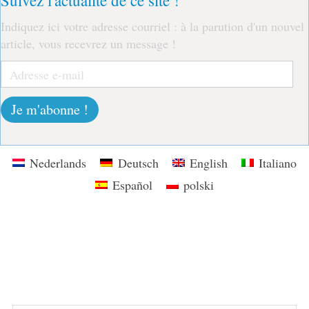
Indiquez ici votre adresse courriel : à la parution d'un nouvel
article, vous recevrez un message !
Adresse
e-
mail
Je m'abonne !
Nederlands
Deutsch
English
Italiano
Español
polski