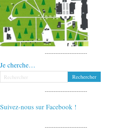
------------------------
Je cherche…
------------------------
Suivez-nous sur Facebook !
------------------------