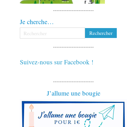
------------------------
Je cherche…
------------------------
Suivez-nous sur Facebook !
------------------------
J’allume une bougie