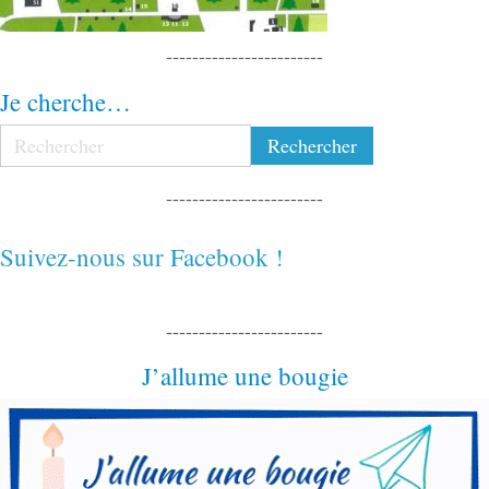
------------------------
Je cherche…
------------------------
Suivez-nous sur Facebook !
------------------------
J’allume une bougie