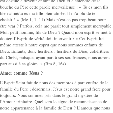
est destiné à devenir enfant de Dieu et à entendre de la
bouche du Père cette parole merveilleuse : « Tu es mon fils
bien-aimé/tu es ma fille bien-aimée. Il m’a plu de te
choisir ! » (Mc 1, 1, 11) Mais n’est-ce pas trop beau pour
être vrai ? Parfois, cela me paraît tout simplement incroyable.
Moi, petit homme, fils de Dieu ? Quand mon esprit se met à
douter, l’Esprit de vérité doit intervenir : « Cet Esprit lui-
même atteste à notre esprit que nous sommes enfants de
Dieu. Enfants, donc héritiers : héritiers de Dieu, cohéritiers
du Christ, puisque, ayant part à ses souffrances, nous aurons
part aussi à sa gloire. » (Rm 8, 16s)
Aimer comme Jésus ?
L’Esprit Saint fait de nous des membres à part entière de la
famille du Père ; désormais, Jésus est notre grand frère pour
toujours. Nous sommes pris dans le grand mystère de
l’Amour trinitaire. Quel sera le signe de reconnaissance de
notre appartenance à la famille de Dieu ? L’amour que nous