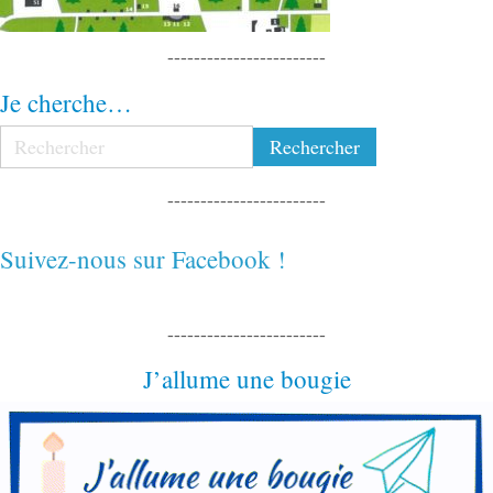
------------------------
Je cherche…
------------------------
Suivez-nous sur Facebook !
------------------------
J’allume une bougie