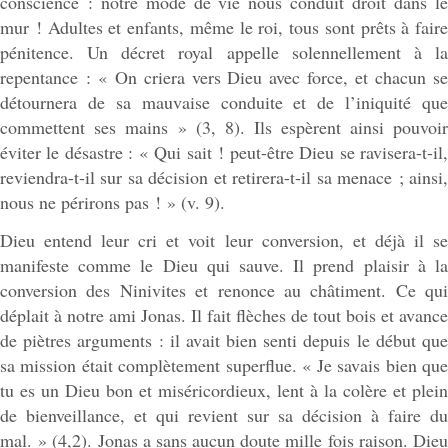
conscience : notre mode de vie nous conduit droit dans le
mur ! Adultes et enfants, même le roi, tous sont prêts à faire
pénitence. Un décret royal appelle solennellement à la
repentance : « On criera vers Dieu avec force, et chacun se
détournera de sa mauvaise conduite et de l’iniquité que
commettent ses mains » (3, 8). Ils espèrent ainsi pouvoir
éviter le désastre : « Qui sait ! peut-être Dieu se ravisera-t-il,
reviendra-t-il sur sa décision et retirera-t-il sa menace ; ainsi,
nous ne périrons pas ! » (v. 9).
Dieu entend leur cri et voit leur conversion, et déjà il se
manifeste comme le Dieu qui sauve. Il prend plaisir à la
conversion des Ninivites et renonce au châtiment. Ce qui
déplait à notre ami Jonas. Il fait flèches de tout bois et avance
de piètres arguments : il avait bien senti depuis le début que
sa mission était complètement superflue. « Je savais bien que
tu es un Dieu bon et miséricordieux, lent à la colère et plein
de bienveillance, et qui revient sur sa décision à faire du
mal. » (4,2). Jonas a sans aucun doute mille fois raison. Dieu