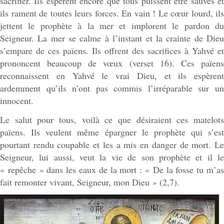
sacrifier. Ils espèrent encore que tous puissent être sauvés et
ils rament de toutes leurs forces. En vain ! Le cœur lourd, ils
jettent le prophète à la mer et implorent le pardon du
Seigneur. La mer se calme à l’instant et la crainte de Dieu
s’empare de ces païens. Ils offrent des sacrifices à Yahvé et
prononcent beaucoup de vœux (verset 16). Ces païens
reconnaissent en Yahvé le vrai Dieu, et ils espèrent
ardemment qu’ils n’ont pas commis l’irréparable sur un
innocent.
Le salut pour tous, voilà ce que désiraient ces matelots
païens. Ils veulent même épargner le prophète qui s’est
pourtant rendu coupable et les a mis en danger de mort. Le
Seigneur, lui aussi, veut la vie de son prophète et il le
« repêche » dans les eaux de la mort : « De la fosse tu m’as
fait remonter vivant, Seigneur, mon Dieu » (2,7).