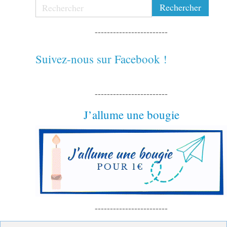
------------------------
Suivez-nous sur Facebook !
------------------------
J’allume une bougie
------------------------