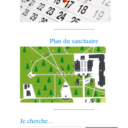
------------------------
Plan du sanctuaire
------------------------
Je cherche…