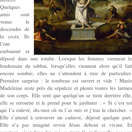
Quelques
amis sont
venus le
descendre de
la croix. Ils
l’ont
embaumé et
déposé dans une tombe. Lorsque les femmes viennent le
lendemain du sabbat, lorsqu’elles viennent alors qu’il fait
encore sombre, elles ne s’attendent à rien de particulier.
Première surprise : le tombeau est ouvert et vide ! Marie
Madeleine reste près du sépulcre et pleure toutes les larmes
de son corps. Elle sent que quelqu’un se tient derrière elle,
elle se retourne et le prend pour le jardinier : « Si c’est toi
qui l’a enlevé, dis-moi où tu l’as mis et j’irai le chercher. »
Elle s’attend à retrouver un cadavre, déposé quelque part.
Elle n’a pas imaginé revoir Jésus debout et vivant. Et
pourtant, c’est bien lui qui se tient là et l’appelle par son