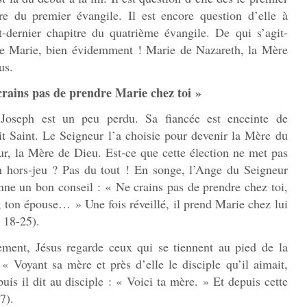
re du premier évangile. Il est encore question d’elle à
t-dernier chapitre du quatrième évangile. De qui s’agit-
De Marie, bien évidemment ! Marie de Nazareth, la Mère
us.
crains pas de prendre Marie chez toi »
 Joseph est un peu perdu. Sa fiancée est enceinte de
it Saint. Le Seigneur l’a choisie pour devenir la Mère du
r, la Mère de Dieu. Est-ce que cette élection ne met pas
h hors-jeu ? Pas du tout ! En songe, l’Ange du Seigneur
nne un bon conseil : « Ne crains pas de prendre chez toi,
 ton épouse… » Une fois réveillé, il prend Marie chez lui
 18-25).
ement, Jésus regarde ceux qui se tiennent au pied de la
 « Voyant sa mère et près d’elle le disciple qu’il aimait,
uis il dit au disciple : « Voici ta mère. » Et depuis cette
7).