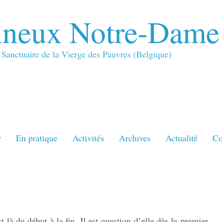
neux Notre-Dame
Sanctuaire de la Vierge des Pauvres (Belgique)
r
En pratique
Activités
Archives
Actualité
Co
st là du début à la fin. Il est question d’elle dès le premier