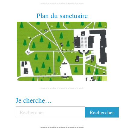
------------------------
Plan du sanctuaire
------------------------
Je cherche…
------------------------