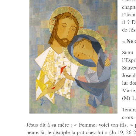
chapit
l’avan
il ? 
de Jés
« Ne 
Saint
l’Espr
Sauveu
Josep
lui do
Marie,
(Mt 1,
Tendr
croix.
Jésus dit à sa mère : « Femme, voici ton fils. » p
heure-là, le disciple la prit chez lui » (Jn 19, 26-2