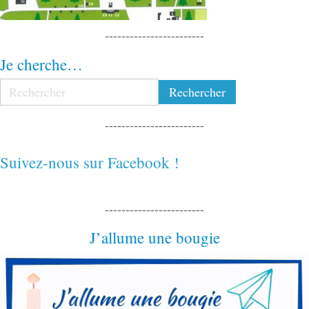
------------------------
Je cherche…
------------------------
Suivez-nous sur Facebook !
------------------------
J’allume une bougie