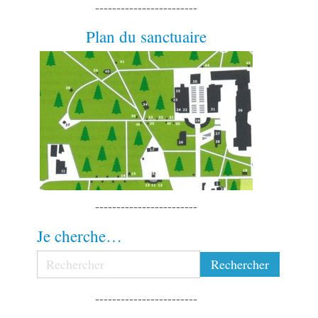
------------------------
Plan du sanctuaire
------------------------
Je cherche…
------------------------