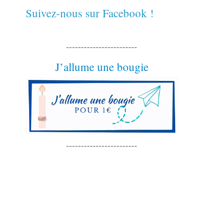
Suivez-nous sur Facebook !
------------------------
J’allume une bougie
------------------------