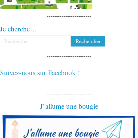
------------------------
Je cherche…
------------------------
Suivez-nous sur Facebook !
------------------------
J’allume une bougie