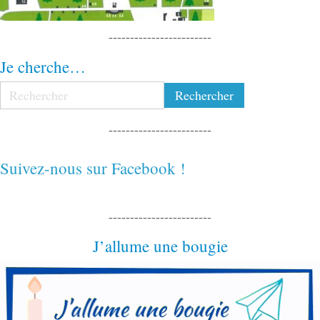
------------------------
Je cherche…
------------------------
Suivez-nous sur Facebook !
------------------------
J’allume une bougie