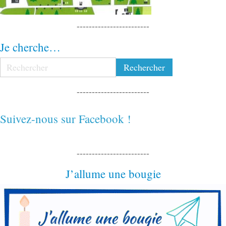
------------------------
Je cherche…
------------------------
Suivez-nous sur Facebook !
------------------------
J’allume une bougie