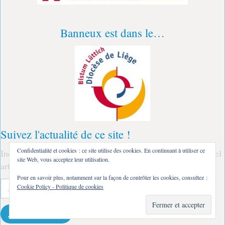
Banneux est dans le…
Suivez l'actualité de ce site !
Confidentialité et cookies : ce site utilise des cookies. En continuant à utiliser ce
Indiquez ici votre adresse courriel : à la parution d'un nouvel
site Web, vous acceptez leur utilisation.
article, vous recevrez un message !
Pour en savoir plus, notamment sur la façon de contrôler les cookies, consultez :
Adresse
Cookie Policy - Politique de cookies
e-
mail
Je m'abonne !