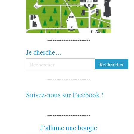
------------------------
Je cherche…
------------------------
Suivez-nous sur Facebook !
------------------------
J’allume une bougie