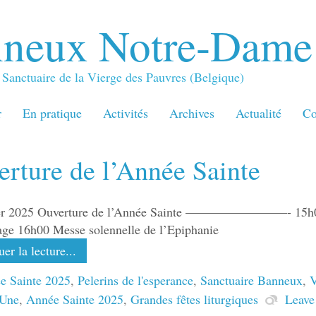
neux Notre-Dame
Sanctuaire de la Vierge des Pauvres (Belgique)
r
En pratique
Activités
Archives
Actualité
Co
rture de l’Année Sainte
ier 2025 Ouverture de l’Année Sainte ————————- 15h00 Cé
ge 16h00 Messe solennelle de l’Epiphanie
er la lecture...
e Sainte 2025
,
Pelerins de l'esperance
,
Sanctuaire Banneux
,
V
 Une
,
Année Sainte 2025
,
Grandes fêtes liturgiques
Leave