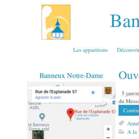
Ban
Les apparitions
Découvri
Ouve
Banneux Notre-Dame
5 janv
du Messa
Continu
Anné
A la