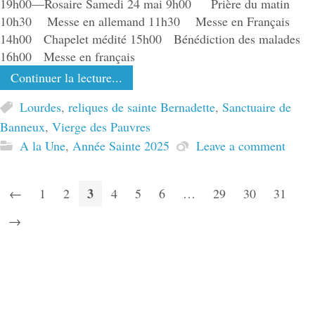
19h00—Rosaire Samedi 24 mai 9h00 Prière du matin
10h30 Messe en allemand 11h30 Messe en Français
14h00 Chapelet médité 15h00 Bénédiction des malades
16h00 Messe en français
Continuer la lecture...
Lourdes
,
reliques de sainte Bernadette
,
Sanctuaire de
Banneux
,
Vierge des Pauvres
A la Une
,
Année Sainte 2025
Leave a comment
3
←
1
2
4
5
6
…
29
30
31
→