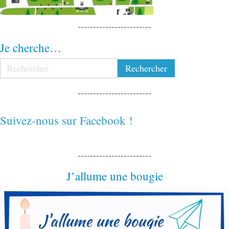
------------------------
Je cherche…
------------------------
Suivez-nous sur Facebook !
------------------------
J’allume une bougie