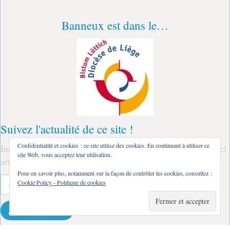
Banneux est dans le…
Suivez l'actualité de ce site !
Confidentialité et cookies : ce site utilise des cookies. En continuant à utiliser ce
Indiquez ici votre adresse courriel : à la parution d'un nouvel
site Web, vous acceptez leur utilisation.
article, vous recevrez un message !
Pour en savoir plus, notamment sur la façon de contrôler les cookies, consultez :
Adresse
Cookie Policy - Politique de cookies
e-
mail
Je m'abonne !