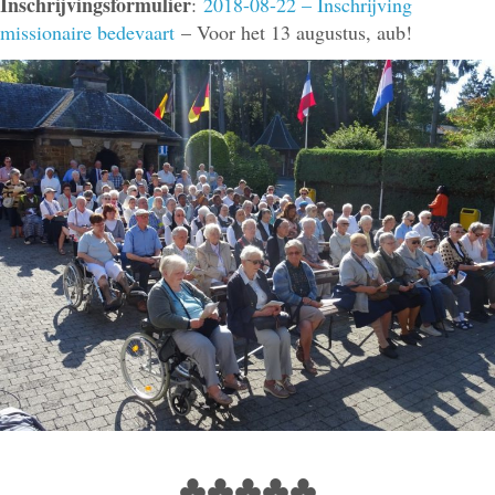
Inschrijvingsformulier
:
2018-08-22 – Inschrijving
missionaire bedevaart
– Voor het 13 augustus, aub!
♣♣♣♣♣