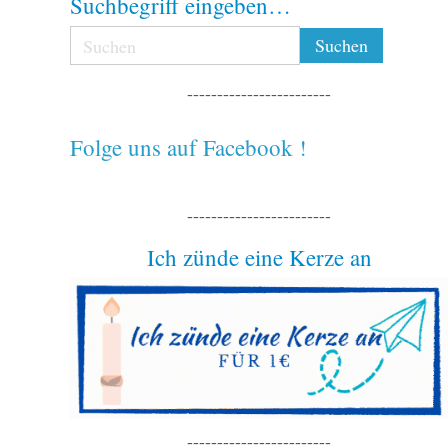
Suchbegriff eingeben…
------------------------
Folge uns auf Facebook !
------------------------
Ich zünde eine Kerze an
------------------------